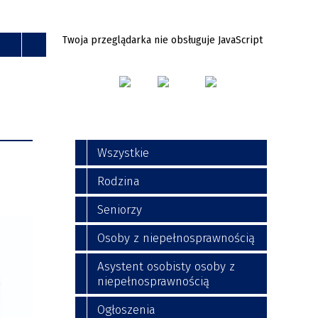
Twoja przeglądarka nie obsługuje JavaScript
Wszystkie
Rodzina
Seniorzy
Osoby z niepełnosprawnością
Asystent osobisty osoby z
niepełnosprawnością
Ogłoszenia