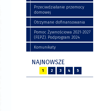
Przeciwdziałanie przemocy
domowej
Otrzymane dofinansowania
Pomoc Żywnościowa 2021-2027
(FEPŻ). Podprogram 2024
Komunikaty
NAJNOWSZE
1
2
3
4
5